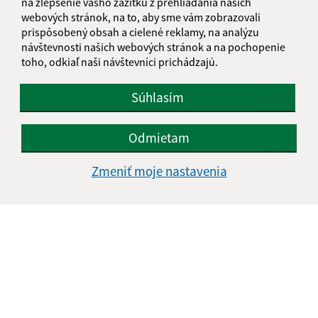
na zlepšenie vášho zážitku z prehliadania našich
webových stránok, na to, aby sme vám zobrazovali
prispôsobený obsah a cielené reklamy, na analýzu
návštevnosti našich webových stránok a na pochopenie
Je táto stránka užitočná?
Áno
Nie
toho, odkiaľ naši návštevníci prichádzajú.
Boli tieto 
Boli 
Našli ste na stránke chybu?
Napíšte nám
Súhlasím
Napíšte nám:
Odmietam
Meno (povinné)
Zmeniť moje nastavenia
E-mailová adresa (povinné)
Text vašej správy (povinné)