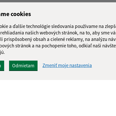
ame cookies
okie a ďalšie technológie sledovania používame na zlepš
 prehliadania našich webových stránok, na to, aby sme v
li prispôsobený obsah a cielené reklamy, na analýzu náv
bových stránok a na pochopenie toho, odkiaľ naši návšte
jú.
Zmeniť moje nastavenia
m
Odmietam
Rýchle odkazy:
Aktualiz