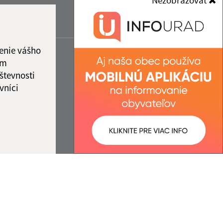
Nezobrazovať
enie vášho
ám
števnosti
vníci
ované:
Správca obsahu: