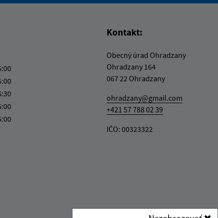
Kontakt:
Obecný úrad Ohradzany
Ohradzany 164
5:00
067 22 Ohradzany
5:00
6:30
ohradzany@gmail.com
5:00
+421 57 788 02 39
5:00
IČO: 00323322