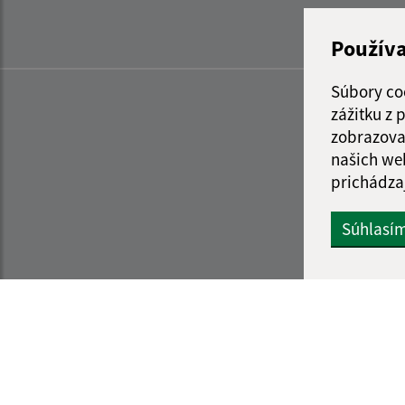
Použív
Súbory co
zážitku z
zobrazova
našich we
prichádza
Súhlasí
Informácie o stránke:
Navigácia: