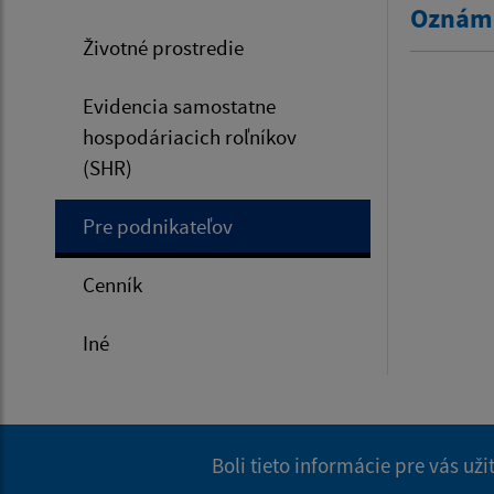
Oznáme
Životné prostredie
Evidencia samostatne
hospodáriacich roľníkov
(SHR)
Pre podnikateľov
Cenník
Iné
Boli tieto informácie pre vás už