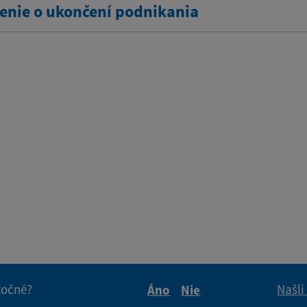
nie o ukončení podnikania
itočné?
Našli
Áno
Nie
Boli tieto informácie pre 
Boli tieto informáci