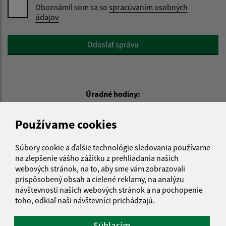
Oboznámil som sa so
spracúvaním osobných
údajov
Google reCaptcha Response
Odoslať správu
Úradné hodiny:
Deň
Čas
Používame cookies
Pondelok:
07:00 - 15:00
Utorok:
07:00 - 15:00
Súbory cookie a ďalšie technológie sledovania používame
Streda:
08:30 - 16:30
na zlepšenie vášho zážitku z prehliadania našich
Štvrtok:
07:00 - 15:00
webových stránok, na to, aby sme vám zobrazovali
prispôsobený obsah a cielené reklamy, na analýzu
Piatok:
07:00 - 15:00
návštevnosti našich webových stránok a na pochopenie
Kontakt:
toho, odkiaľ naši návštevníci prichádzajú.
Obecný úrad Ohradzany
Súhlasím