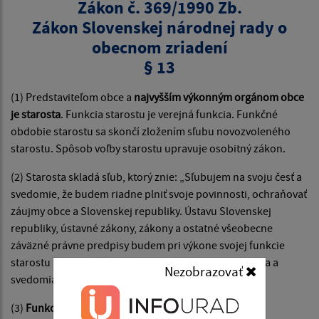
Zákon č. 369/1990 Zb.
Zákon Slovenskej národnej rady o
obecnom zriadení
§ 13
(1) Predstaviteľom obce a
najvyšším výkonným orgánom obce
je starosta
. Funkcia starostu je verejná funkcia. Funkčné
obdobie starostu sa skončí zložením sľubu novozvoleného
starostu. Spôsob voľby starostu upravuje osobitný zákon.
(2) Starosta skladá sľub, ktorý znie: „Sľubujem na svoju česť a
svedomie, že budem riadne plniť svoje povinnosti, ochraňovať
záujmy obce a Slovenskej republiky. Ústavu Slovenskej
republiky, ústavné zákony, zákony a ostatné všeobecne
záväzné právne predpisy budem pri výkone svojej funkcie
starostu uplatňovať podľa svojho najlepšieho vedomia a
Nezobrazovať
svedomia.
(3)
Funkcia starostu je nezlučiteľná s funkciou