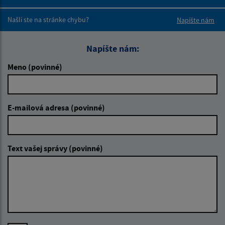
Boli tieto 
Boli 
Našli ste na stránke chybu?
Napíšte nám
Napíšte nám:
Meno (povinné)
E-mailová adresa (povinné)
Text vašej správy (povinné)