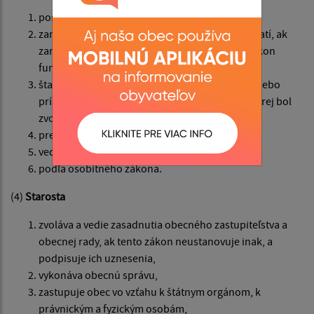
poslanca,
zamestnanca obce, v ktorej bol zvolený; to neplatí, ak
zamestnanec obce je dlhodobo uvoľnený na výkon
funkcie starostu,
štatutárneho orgánu rozpočtovej organizácie alebo
príspevkovej organizácie zriadenej obcou, v ktorej bol
zvolený,
predsedu samosprávneho kraja,
vedúceho zamestnanca orgánu štátnej správy,
podľa osobitného zákona.
(4)
Starosta
zvoláva a vedie zasadnutia obecného zastupiteľstva a
obecnej rady, ak tento zákon neustanovuje inak, a
podpisuje ich uznesenia,
vykonáva obecnú správu,
zastupuje obec vo vzťahu k štátnym orgánom, k
právnickým a fyzickým osobám,