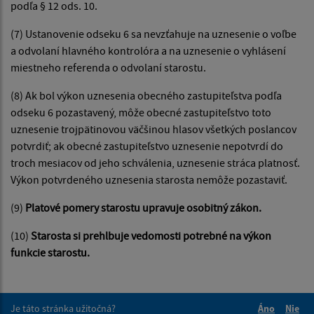
podľa § 12 ods. 10.
(7) Ustanovenie odseku 6 sa nevzťahuje na uznesenie o voľbe
a odvolaní hlavného kontrolóra a na uznesenie o vyhlásení
miestneho referenda o odvolaní starostu.
(8) Ak bol výkon uznesenia obecného zastupiteľstva podľa
odseku 6 pozastavený, môže obecné zastupiteľstvo toto
uznesenie trojpätinovou väčšinou hlasov všetkých poslancov
potvrdiť; ak obecné zastupiteľstvo uznesenie nepotvrdí do
troch mesiacov od jeho schválenia, uznesenie stráca platnosť.
Výkon potvrdeného uznesenia starosta nemôže pozastaviť.
(9)
Platové pomery starostu upravuje osobitný zákon.
(10)
Starosta si prehlbuje vedomosti potrebné na výkon
funkcie starostu.
Je táto stránka užitočná?
Áno
Nie