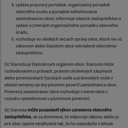
vydáva pracovný poriadok, organizačný poriadok
obecného úradu a poriadok odmeňovania
zamestnancov obce; informuje obecné zastupiteľstvo o
vydaní a zmenách organizačného poriadku obecného
úradu,
rozhoduje vo všetkých veciach správy obce, ktoré nie sú
zákonom alebo štatútom obce vyhradené obecnému
zastupiteľstvu.
(5) Starosta je štatutárnym orgánom obce. Starosta môže
rozhodovaním o právach, právom chránených záujmoch
alebo povinnostiach fyzických osôb a právnických osôb v
oblasti verejnej správy písomne poveriť zamestnanca obce.
Poverený zamestnanec obce rozhoduje v mene obce v
rozsahu vymedzenom v písomnom poverení.
(6) Starosta
môže pozastaviť výkon uznesenia obecného
zastupiteľstva
, ak sa domnieva, že odporuje zákonu alebo je
pre obec zjavne nevýhodné tak, že ho nepodpíše v lehote