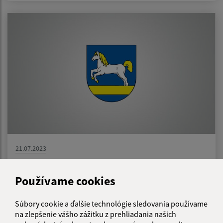
21.07.2023
Výzva na vykonanie výrubu/okliesnenia stromov
Používame cookies
Súbory cookie a ďalšie technológie sledovania používame
1
2
3
>
na zlepšenie vášho zážitku z prehliadania našich