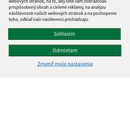
webových stránok, na to, aby sme vám zobrazovali
prispôsobený obsah a cielené reklamy, na analýzu
návštevnosti našich webových stránok a na pochopenie
Je táto stránka užitočná?
Áno
Nie
toho, odkiaľ naši návštevníci prichádzajú.
Boli tieto 
Boli 
Našli ste na stránke chybu?
Napíšte nám
Súhlasím
Napíšte nám:
Odmietam
Meno (povinné)
Zmeniť moje nastavenia
E-mailová adresa (povinné)
Text vašej správy (povinné)