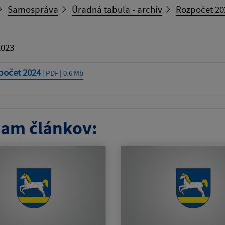
Samospráva
Úradná tabuľa - archív
Rozpočet 20
2023
počet 2024
| PDF | 0.6 Mb
am článkov: