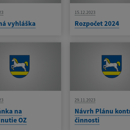
23
15.12.2023
ná vyhláška
Rozpočet 2024
23
29.11.2023
ánka na
Návrh Plánu kont
nutie OZ
činnosti