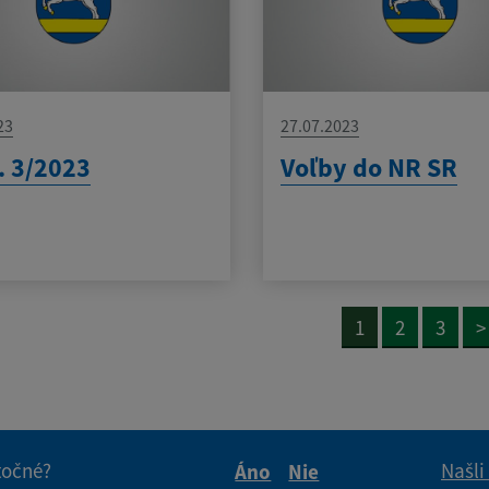
23
27.07.2023
. 3/2023
Voľby do NR SR
1
2
3
>
itočné?
Našli
Áno
Nie