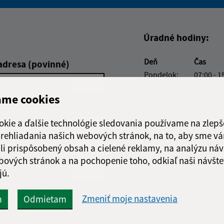
Boli tieto informácie pre 
Boli tieto informáci
Úradné hodiny:
Deň
Čas
adresa (povinné)
Pondelok:
07:00 - 1
Utorok:
07:00 - 1
ame cookies
Streda:
08:30 - 1
Štvrtok:
07:00 - 1
okie a ďalšie technológie sledovania používame na zlepš
Piatok:
07:00 - 1
 prehliadania našich webových stránok, na to, aby sme v
li prispôsobený obsah a cielené reklamy, na analýzu náv
bových stránok a na pochopenie toho, odkiaľ naši návšte
jú.
Zmeniť moje nastavenia
m
Odmietam
Google reCaptcha Response
Odoslať
ch
správu