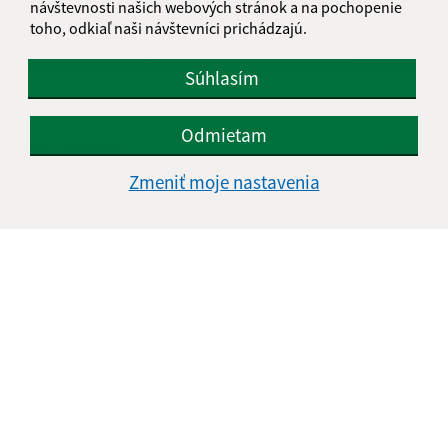
Je táto stránka užitočná?
Áno
Nie
návštevnosti našich webových stránok a na pochopenie
Boli tieto 
Boli 
toho, odkiaľ naši návštevníci prichádzajú.
Našli ste na stránke chybu?
Napíšte nám
Súhlasím
Napíšte nám:
Odmietam
Meno (povinné)
Zmeniť moje nastavenia
E-mailová adresa (povinné)
Text vašej správy (povinné)