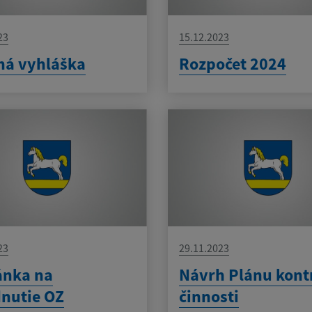
23
15.12.2023
ná vyhláška
Rozpočet 2024
23
29.11.2023
ánka na
Návrh Plánu kont
nutie OZ
činnosti