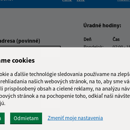
Boli tieto informácie pre 
Boli tieto informáci
Úradné hodiny:
Deň
Čas
adresa (povinné)
Pondelok:
07:00 - 1
Utorok:
07:00 - 1
ame cookies
Streda:
08:30 - 1
Štvrtok:
07:00 - 1
okie a ďalšie technológie sledovania používame na zlepš
Piatok:
07:00 - 1
 prehliadania našich webových stránok, na to, aby sme v
li prispôsobený obsah a cielené reklamy, na analýzu náv
bových stránok a na pochopenie toho, odkiaľ naši návšte
jú.
Zmeniť moje nastavenia
m
Odmietam
Google reCaptcha Response
Odoslať
ch
správu