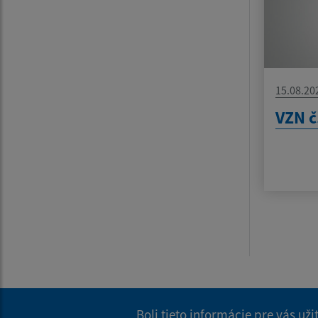
15.08.20
VZN č
Boli tieto informácie pre vás už