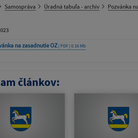
Samospráva
Úradná tabuľa - archív
Pozvánka na
2023
vánka na zasadnutie OZ
| PDF | 0.16 Mb
am článkov: