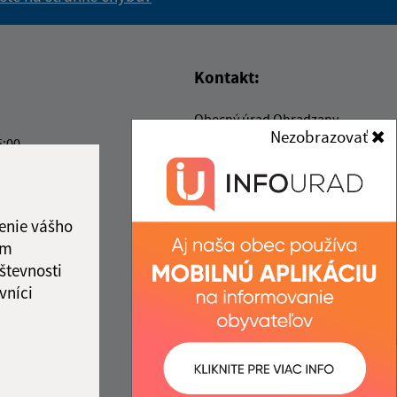
vás užitočné?
e pre vás užitočné?
Kontakt:
Obecný úrad Ohradzany
Nezobrazovať
Ohradzany 164
5:00
067 22 Ohradzany
5:00
6:30
ohradzany@gmail.com
5:00
+421 57 788 02 39
enie vášho
5:00
ám
IČO: 00323322
števnosti
vníci