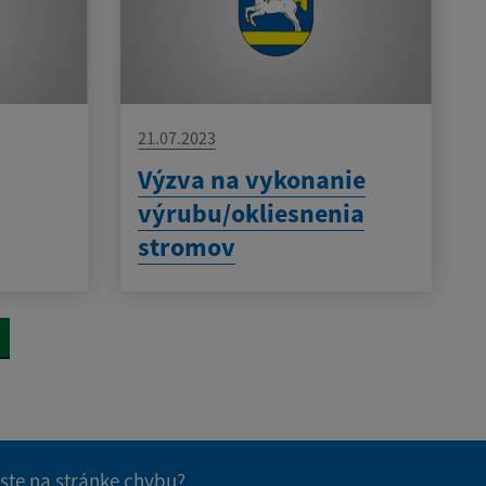
21.07.2023
Výzva na vykonanie
výrubu/okliesnenia
stromov
 ste na stránke chybu?