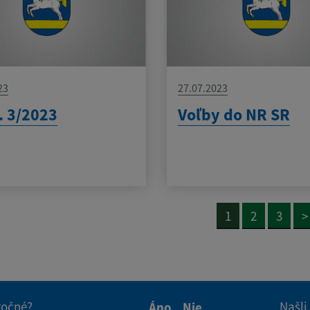
23
27.07.2023
. 3/2023
Voľby do NR SR
1
2
3
>
itočné?
Našli
Áno
Nie