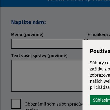
Napíšte nám:
Meno (povinné)
E-mailová 
Použív
Text vašej správy (povinné)
Súbory co
zážitku z
zobrazova
našich we
prichádza
Súhlasí
Oboznámil som sa so
spracúvaním osobný