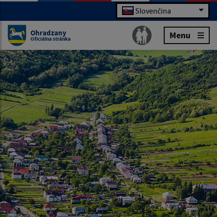
Slovenčina
Ohradzany
Menu
Oficiálna stránka