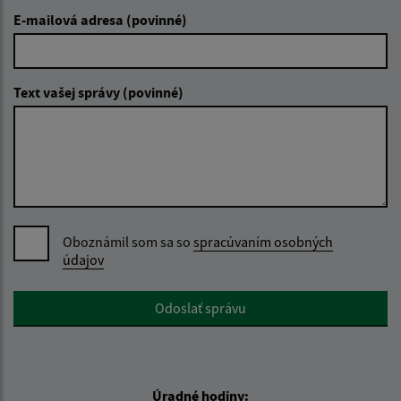
E-mailová adresa (povinné)
Text vašej správy (povinné)
Oboznámil som sa so
spracúvaním osobných
údajov
Google reCaptcha Response
Odoslať správu
Úradné hodiny: