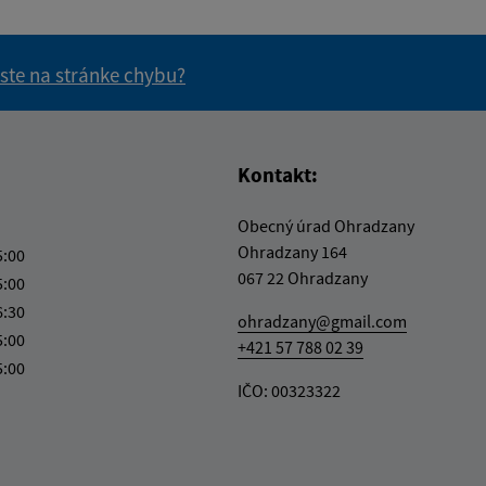
 ste na stránke chybu?
vás užitočné?
e pre vás užitočné?
Kontakt:
Obecný úrad Ohradzany
Ohradzany 164
5:00
067 22 Ohradzany
5:00
6:30
ohradzany@gmail.com
5:00
+421 57 788 02 39
5:00
IČO: 00323322