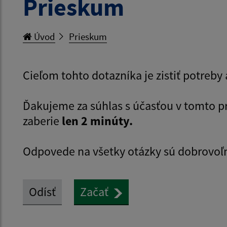
Prieskum
Úvod
Prieskum
Cieľom tohto dotazníka je zistiť potreb
Ďakujeme za súhlas s účasťou v tomto 
zaberie
len 2 minúty.
Odpovede na všetky otázky sú dobrovoľ
Odísť
Začať