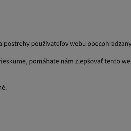
y a postrehy používateľov webu obecohradzany
prieskume, pomáhate nám zlepšovať tento we
né.