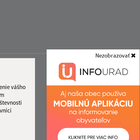
Nezobrazovať
enie vášho
ám
števnosti
vníci