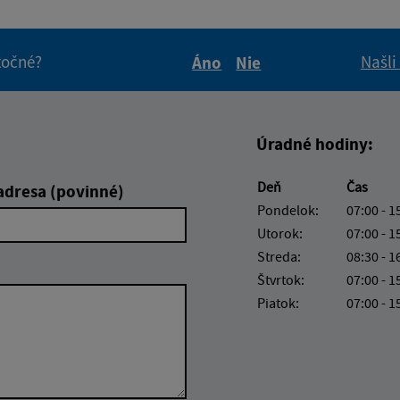
itočné?
Našli
Áno
Nie
Boli tieto informácie pre 
Boli tieto informáci
Úradné hodiny:
Deň
Čas
adresa (povinné)
Pondelok:
07:00 - 1
Utorok:
07:00 - 1
Streda:
08:30 - 1
Štvrtok:
07:00 - 1
Piatok:
07:00 - 1