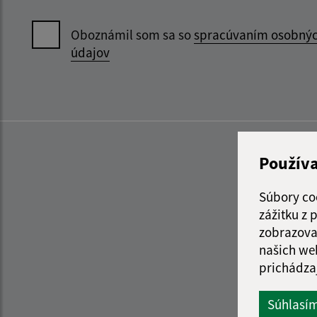
Oboznámil som sa so
spracúvaním osobný
údajov
Použív
Súbory co
zážitku z
zobrazova
našich we
prichádza
Súhlasí