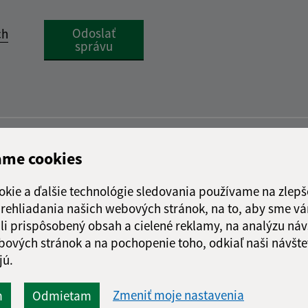
Google reCaptcha Response
Odoslať
ch
správu
ame cookies
okie a ďalšie technológie sledovania používame na zlepš
 prehliadania našich webových stránok, na to, aby sme v
li prispôsobený obsah a cielené reklamy, na analýzu náv
bových stránok a na pochopenie toho, odkiaľ naši návšte
jú.
Zmeniť moje nastavenia
m
Odmietam