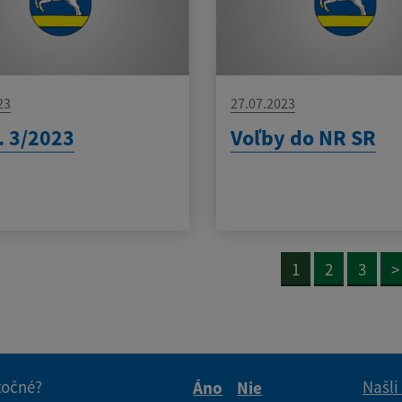
23
27.07.2023
. 3/2023
Voľby do NR SR
1
2
3
>
itočné?
Našli
Áno
Nie