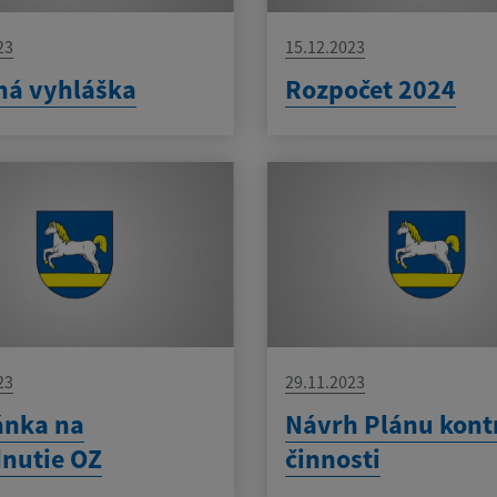
23
15.12.2023
ná vyhláška
Rozpočet 2024
23
29.11.2023
ánka na
Návrh Plánu kont
nutie OZ
činnosti