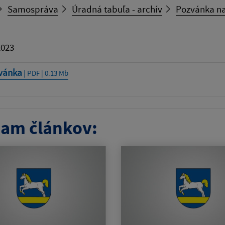
Samospráva
Úradná tabuľa - archív
Pozvánka na
2023
vánka
| PDF | 0.13 Mb
am článkov: