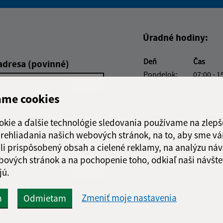
Boli tieto informácie pre 
Boli tieto informáci
Úradné hodiny:
Deň
Čas
adresa (povinné)
Pondelok:
07:00 - 1
Utorok:
07:00 - 1
ame cookies
Streda:
08:30 - 1
Štvrtok:
07:00 - 1
okie a ďalšie technológie sledovania používame na zlepš
Piatok:
07:00 - 1
 prehliadania našich webových stránok, na to, aby sme v
li prispôsobený obsah a cielené reklamy, na analýzu náv
bových stránok a na pochopenie toho, odkiaľ naši návšte
jú.
Zmeniť moje nastavenia
m
Odmietam
Google reCaptcha Response
Odoslať
ch
správu