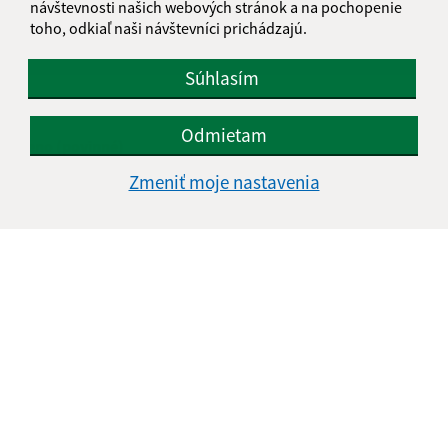
Je táto stránka užitočná?
Áno
Nie
návštevnosti našich webových stránok a na pochopenie
Boli tieto 
Boli 
toho, odkiaľ naši návštevníci prichádzajú.
Našli ste na stránke chybu?
Napíšte nám
Súhlasím
Napíšte nám:
Odmietam
Meno (povinné)
Zmeniť moje nastavenia
E-mailová adresa (povinné)
Text vašej správy (povinné)