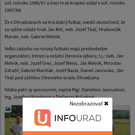
súť. ročníku 1986/87 a žiaci hrali krajskú súťaž v súť. ročníku
1987/88.
Že v Ohradzanoch sa hrá dobrý futbal, svedčí skutočnosť, že
za vyššie súťaže hrali Ján Klič, neb. Jozef Tkáč, Hrubovčák
Marián, neb. Gabriel Melník.
Veľkú zásluhu na rozvoji futbalu majú predovšetým
organizátori, tréneri a ostatní členovia výboru, t.j.: neb. Ján
Melník, neb. Jozef Grec, Jozef Weiss, Ján Melník, Miroslav
Zdražil, Gabriel Mariňák, Jozef Bazár, Daniel Jancusko, Ján
Tkáč pod záštitou Obecného úradu Ohradzany.
Vďaka patrí aj sponzorom, najmä Mgr. Danielovi Jancuskovi,
Ing. Jozefovi Kondisovi a Štefanovi Kršiakovi.
Nezobrazovať