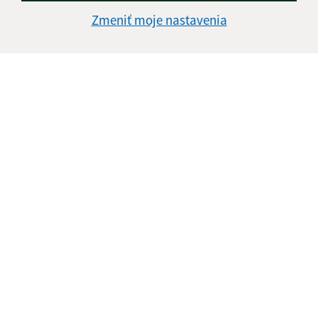
Zmeniť moje nastavenia
28.04.2026
Stavanie mája
14.01.2026
Oznam o zmene vývozu skla