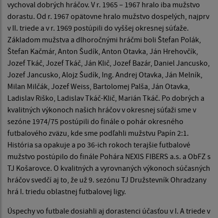
vychoval dobrých hráčov. V r. 1965 – 1967 hralo iba mužstvo
dorastu. Od r. 1967 opätovne hralo mužstvo dospelých, najprv
v II. triede a v r. 1969 postúpili do vyššej okresnej súťaže.
Základom mužstva a dlhoročnými hráčmi boli Štefan Polák,
Štefan Kačmár, Anton Šudík, Anton Otavka, Ján Hrehovčík,
Jozef Tkáč, Jozef Tkáč, Ján Klič, Jozef Bazár, Daniel Jancusko,
Jozef Jancusko, Alojz Šudík, Ing. Andrej Otavka, Ján Melník,
Milan Milčák, Jozef Weiss, Bartolomej Palša, Ján Otavka,
Ladislav Riško, Ladislav Tkáč-Klič, Marián Tkáč. Po dobrých a
kvalitných výkonoch našich hráčov v okresnej súťaži sme v
sezóne 1974/75 postúpili do finále o pohár okresného
futbalového zväzu, kde sme podľahli mužstvu Papín 2:1.
História sa opakuje a po 36-ich rokoch terajšie futbalové
mužstvo postúpilo do finále Pohára NEXIS FIBERS a.s. a ObFZ s
TJ Košarovce. O kvalitných a vyrovnaných výkonoch súčasných
hráčov svedčí aj to, že už 9. sezónu TJ Družstevník Ohradzany
hrá I. triedu oblastnej futbalovej ligy.
Úspechy vo futbale dosiahli aj dorastenci účasťou v I. A triede v