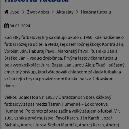
Úvod
Život v obci
Aktuality
História futbalu
04.01.2024
Začiatky futbalovej hry sa datujú okolo r. 1950, kde nadšenie o
futbal rozvíjali učitelia vtedajšej osemročnej školy: Kontra Ján,
Vološin Ján, Haburaj Pavol, Marcinský Pavol, Rusinko Ján a
Staško Ján – vedúci žrebčinca. Prvými lastovičkami futbalu
boli vysokoškoláci Juraj Bazár, Ján Jurov, Alojz Tkáč – súčasný
emeritný biskup, ktorí vštepovali chlapcom základy futbalu a
krásu tejto hry na provizórnom ihrisku na tzv. židovskom
dvore.
Veľkou udalosťou v r. 1953 v Ohradzanoch bol ukážkový
futbalový zápas medzi Tatran Humenné – Lokomotíva
Humenné. Po tomto zápase začína veľký záujem o futbal. V r.
1955 vzniká prvé mužstvo: Pavol Karch, Ján Karch, Jozef
Šichula, Andrej Jurov, Štefan Mariňák, Andrej Karch, Andrej