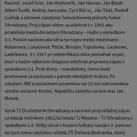
Kazimír, Jozef Grec, Ján Hrehovčík, Ján Harvan, Ján Bazár,
Albert Šudík, Andrej Jancusko, Cyril Klič st., Ján Tkáč, Rudolf
Lušňák a zároveň založenie Telovýchovnej jednoty Sokol
Ohradzany. Prvý zápas vôbec sa odohral v r. 1955 ako
priateľský medzi dorastom Ohradzany – Hažín s výsledkom
3:1. Potom nasledovala séria turnajov medzi mužstvami
Košarovce, Lukačovce, Ptičie, Brestov, Topoľovka, Lieskovec,
Ladičkovce. V r. 1957 pri elektrifikácii obce pomáhali vojaci,
ktorí s naším výberom chlapcov odohrali prípravný zápas s
výsledkom 1:1. Prvé dresy – mandelínky, čieno-biele
pruhované sa zachovali v pamäti vtedajších hráčov. Po
založení JRD a vyvlastnení pozemkov od 15-ich súkromníkov
vzniklo súčasné ihrisko. Najväčšiu zásluhu na tom mal Ján
Melník.
Vznik TJ Družstevník Ohradzany a zároveň prvý súťažný zápas
sa datuje ročníkom 1961/62 medzi TJ Myslina – TJ Ohradzany s
výsledkom 1:2. Veľký obrat v histórii futbalu nastal v 2. polovici
60-tych rokov zásluhou učiteľa ZŠ Štefana Bednárika, ktorý