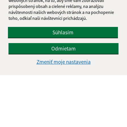
webových stránok, na to, aby sme vám zobrazovali
E-mailová adresa (povinné)
prispôsobený obsah a cielené reklamy, na analýzu
návštevnosti našich webových stránok a na pochopenie
toho, odkiaľ naši návštevníci prichádzajú.
Text vašej správy (povinné)
Súhlasím
Odmietam
Zmeniť moje nastavenia
Oboznámil som sa so
spracúvaním osobných
údajov
Google reCaptcha Response
Odoslať správu
Úradné hodiny: