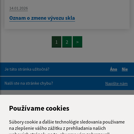
14.01.2026
Oznam o zmene vývozu skla
1
2
>
Je táto stránka užitočná?
Áno
Nie
Boli tieto 
Boli 
Našli ste na stránke chybu?
Napíšte nám
Napíšte nám:
Používame cookies
Meno (povinné)
Súbory cookie a ďalšie technológie sledovania používame
na zlepšenie vášho zážitku z prehliadania našich