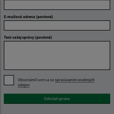
E-mailová adresa (povinné)
Text vašej správy (povinné)
Oboznámil som sa so
spracúvaním osobných
údajov
Google reCaptcha Response
Odoslať správu