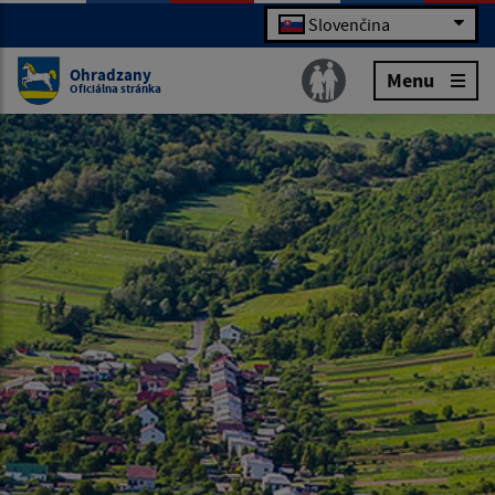
Slovenčina
Ohradzany
Menu
Oficiálna stránka