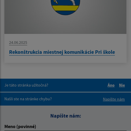
24.06.2025
Rekonštrukcia miestnej komunikácie Pri škole
Je táto stránka užitočná?
Áno
Nie
Boli tieto 
Boli 
Našli ste na stránke chybu?
Napíšte nám
Napíšte nám:
Meno (povinné)