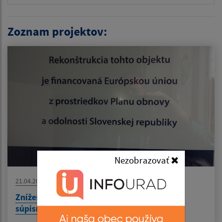
Zoznam projektov:
Nezobrazovať
21.04.2026
Zníženie energetickej náročnosti budovy ZŠ
súpisné číslo 162 Ohradzany