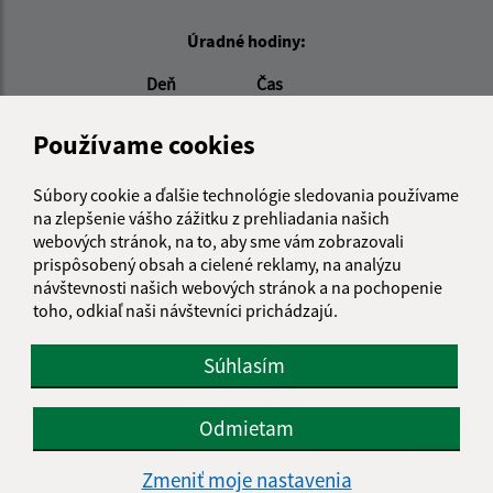
Úradné hodiny:
Deň
Čas
Pondelok:
07:00 - 15:00
Používame cookies
Utorok:
07:00 - 15:00
Streda:
08:30 - 16:30
Súbory cookie a ďalšie technológie sledovania používame
Štvrtok:
07:00 - 15:00
na zlepšenie vášho zážitku z prehliadania našich
Piatok:
07:00 - 15:00
webových stránok, na to, aby sme vám zobrazovali
prispôsobený obsah a cielené reklamy, na analýzu
Kontakt:
návštevnosti našich webových stránok a na pochopenie
toho, odkiaľ naši návštevníci prichádzajú.
Obecný úrad Ohradzany
Ohradzany 164
067 22 Ohradzany
Súhlasím
ohradzany@gmail.com
Odmietam
+421 57 788 02 39
Zmeniť moje nastavenia
IČO: 00323322