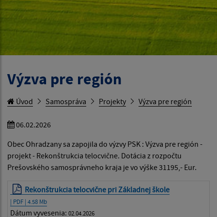
Výzva pre región
Úvod
Samospráva
Projekty
Výzva pre región
06.02.2026
Obec Ohradzany sa zapojila do výzvy PSK : Výzva pre región -
projekt - Rekonštrukcia telocvične. Dotácia z rozpočtu
Prešovského samosprávneho kraja je vo výške 31195,- Eur.
Rekonštrukcia telocvične pri Základnej škole
| PDF | 4.58 Mb
Dátum vyvesenia:
02.04.2026