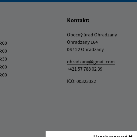
Kontakt:
Obecný úrad Ohradzany
Ohradzany 164
5:00
067 22 Ohradzany
5:00
6:30
ohradzany@gmail.com
5:00
+421 57 788 02 39
5:00
IČO: 00323322