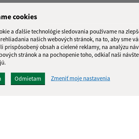
ame cookies
okie a ďalšie technológie sledovania používame na zlepš
 prehliadania našich webových stránok, na to, aby sme v
li prispôsobený obsah a cielené reklamy, na analýzu náv
bových stránok a na pochopenie toho, odkiaľ naši návšte
jú.
Zmeniť moje nastavenia
m
Odmietam
Rýchle odkazy:
Aktualiz