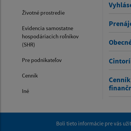
Vyhlás
Životné prostredie
Prenáj
Evidencia samostatne
hospodáriacich roľníkov
Obecné
(SHR)
Pre podnikateľov
Cintor
Cenník
Cenník
finanč
Iné
Boli tieto informácie pre vás už