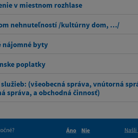
enie v miestnom rozhlase
om nehnuteľností /kultúrny dom, …/
 nájomné byty
ínske poplatky
 služieb: (všeobecná správa, vnútorná spr
ná správa, a obchodná činnosť)
itočné?
Našli
Áno
Nie
Boli tieto informácie pre 
Boli tieto informáci