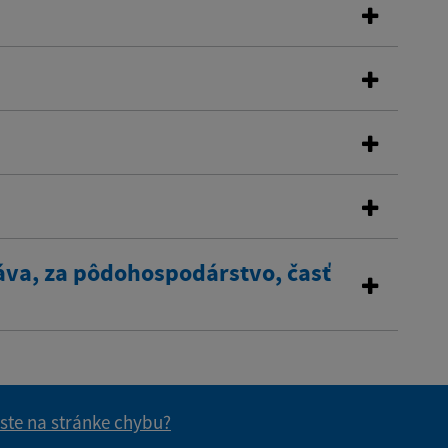
áva, za pôdohospodárstvo, časť
 ste na stránke chybu?
vás užitočné?
e pre vás užitočné?