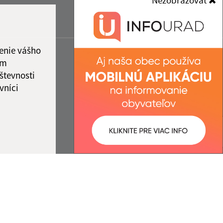
Nezobrazovať
enie vášho
ám
števnosti
vníci
ované:
Správca obsahu: