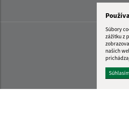
Použív
Súbory co
zážitku z
zobrazova
našich we
prichádza
Súhlasí
Informácie o stránke:
Navigácia: