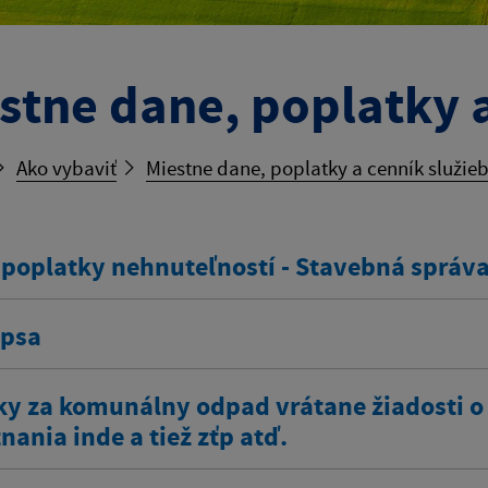
stne dane, poplatky a
Ako vybaviť
Miestne dane, poplatky a cenník služie
 poplatky nehnuteľností - Stavebná správ
 psa
ky za komunálny odpad vrátane žiadosti o
ania inde a tiež zťp atď.