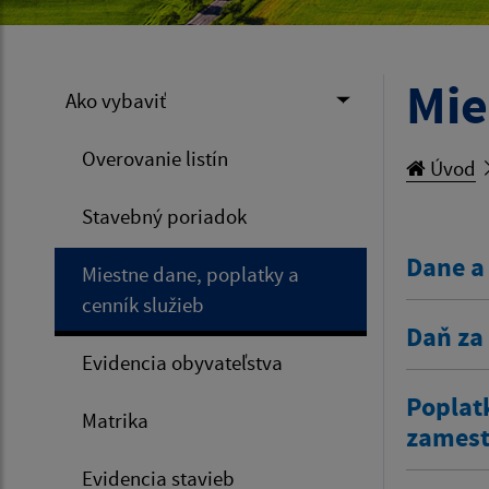
Mie
Ako vybaviť
Overovanie listín
Úvod
Stavebný poriadok
Dane a
Miestne dane, poplatky a
cenník služieb
Daň za
Evidencia obyvateľstva
Poplat
Matrika
zamestn
Evidencia stavieb