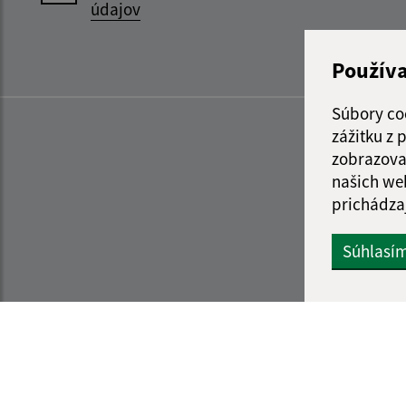
údajov
Použív
Súbory co
zážitku z
zobrazova
našich we
prichádza
Súhlasí