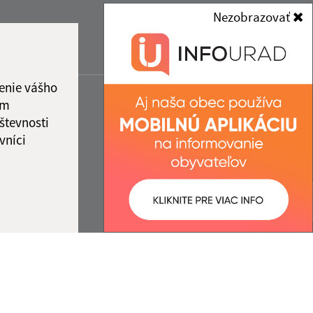
Nezobrazovať
enie vášho
ám
števnosti
vníci