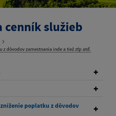
 cenník služieb
b
 z dôvodov zamestnania inde a tiež zťp atď.
a
 zníženie poplatku z dôvodov