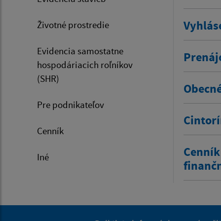
Vyhlás
Životné prostredie
Evidencia samostatne
Prenáj
hospodáriacich roľníkov
(SHR)
Obecné
Pre podnikateľov
Cintor
Cenník
Cenník
Iné
finanč