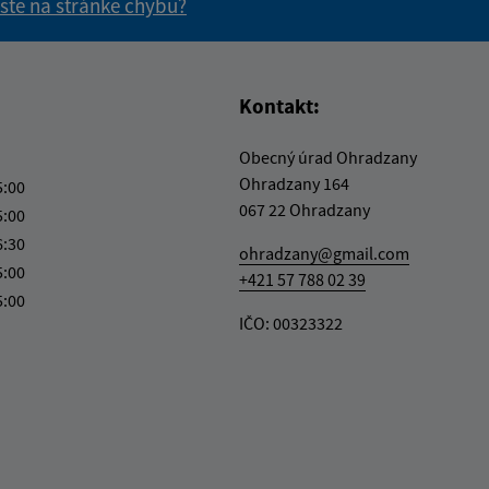
 ste na stránke chybu?
vás užitočné?
e pre vás užitočné?
Kontakt:
Obecný úrad Ohradzany
Ohradzany 164
5:00
067 22 Ohradzany
5:00
6:30
ohradzany@gmail.com
5:00
+421 57 788 02 39
5:00
IČO: 00323322