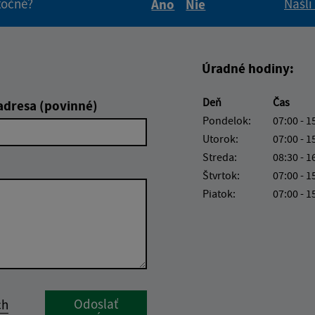
itočné?
Našli
Áno
Nie
Boli tieto informácie pre 
Boli tieto informáci
Úradné hodiny:
Deň
Čas
adresa (povinné)
Pondelok:
07:00 - 1
Utorok:
07:00 - 1
Streda:
08:30 - 1
Štvrtok:
07:00 - 1
Piatok:
07:00 - 1
Google reCaptcha Response
Odoslať
ch