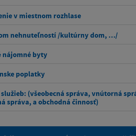
enie v miestnom rozhlase
om nehnuteľností /kultúrny dom, …/
 nájomné byty
ínske poplatky
 služieb: (všeobecná správa, vnútorná spr
ná správa, a obchodná činnosť)