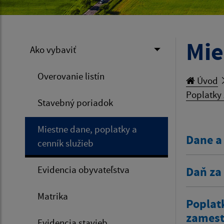
Mie
Ako vybaviť
Overovanie listín
Úvod
Poplatky 
Stavebný poriadok
Miestne dane, poplatky a
Dane a
cenník služieb
Evidencia obyvateľstva
Daň za
Matrika
Poplat
zamestn
Evidencia stavieb