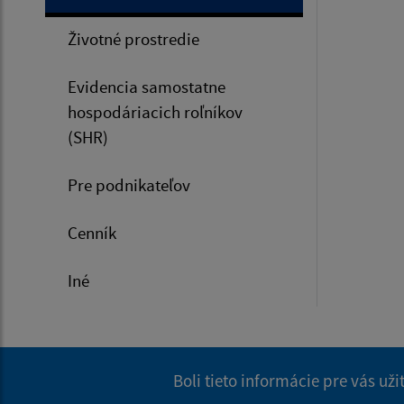
Životné prostredie
Evidencia samostatne
hospodáriacich roľníkov
(SHR)
Pre podnikateľov
Cenník
Iné
Boli tieto informácie pre vás už