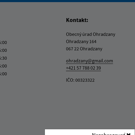
Kontakt:
Obecný úrad Ohradzany
Ohradzany 164
5:00
067 22 Ohradzany
5:00
6:30
ohradzany@gmail.com
5:00
+421 57 788 02 39
5:00
IČO: 00323322