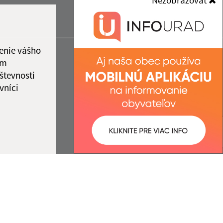
Nezobrazovať
enie vášho
ám
števnosti
vníci
ované:
Správca obsahu: