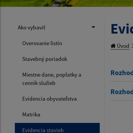
Evi
Ako vybaviť
Overovanie listín
Úvod
Stavebný poriadok
Rozhod
Miestne dane, poplatky a
cenník služieb
Rozhod
Evidencia obyvateľstva
Matrika
Evidencia stavieb