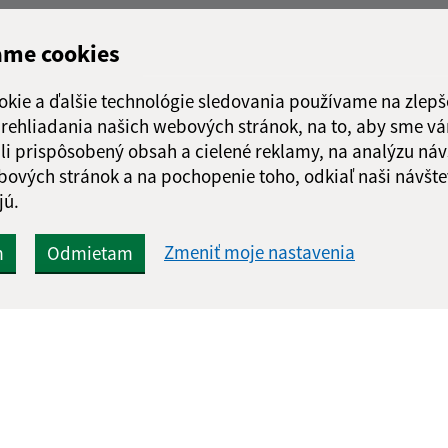
ame cookies
okie a ďalšie technológie sledovania používame na zlepš
 prehliadania našich webových stránok, na to, aby sme v
li prispôsobený obsah a cielené reklamy, na analýzu náv
bových stránok a na pochopenie toho, odkiaľ naši návšte
jú.
Zmeniť moje nastavenia
m
Odmietam
Rýchle odkazy:
Aktualiz