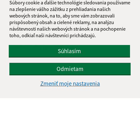
Súbory cookie a ďalšie technológie sledovania používame
na zlepšenie vášho zážitku z prehliadania našich
webových stránok, na to, aby sme vám zobrazovali
E-mailová adresa (povinné)
prispôsobený obsah a cielené reklamy, na analýzu
návštevnosti našich webových stránok a na pochopenie
toho, odkiaľ naši návštevníci prichádzajú.
Text vašej správy (povinné)
Súhlasím
Odmietam
Zmeniť moje nastavenia
Oboznámil som sa so
spracúvaním osobných
údajov
Google reCaptcha Response
Odoslať správu