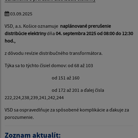
03.09.2025
VSD, a.s. Košice oznamuje
naplánované prerušenie
distribúcie elektriny
dňa
04. septembra 2025 od 08:00 do 12:30
hod.,
z dôvodu revízie distribučného transformátora.
Týka sa to týchto čísiel domov: od 68 až 103
od 151 až 160
od 172 až 201 a ďalej čísla
222,224,238,239,241,242,244
VSD sa ospravedlňuje za spôsobené komplikácie a ďakuje za
porozumenie.
Zoznam aktualít: