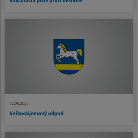
Vakcinácia psov proti besnote
02.06.2026
Veľkoobjemový odpad