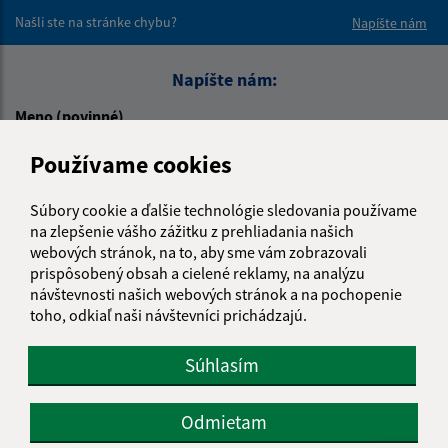
Našli ste na stránke chybu?
Napíšte nám
Napíšte nám:
Meno (povinné)
Používame cookies
E-mailová adresa (povinné)
Súbory cookie a ďalšie technológie sledovania používame
na zlepšenie vášho zážitku z prehliadania našich
webových stránok, na to, aby sme vám zobrazovali
prispôsobený obsah a cielené reklamy, na analýzu
Text vašej správy (povinné)
návštevnosti našich webových stránok a na pochopenie
toho, odkiaľ naši návštevníci prichádzajú.
Súhlasím
Odmietam
Oboznámil som sa so
spracúvaním osobných