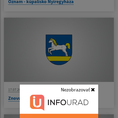
Oznam - kúpalisko Nyíregyháza
Nezobrazovať
17.07.2026
Znovuotvorenie našej pošty