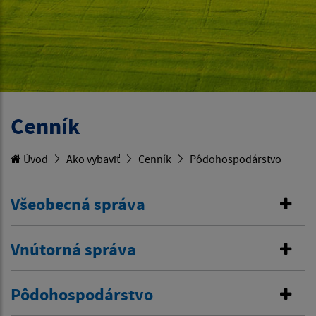
Cenník
Úvod
Ako vybaviť
Cenník
Pôdohospodárstvo
Všeobecná správa
Vnútorná správa
Pôdohospodárstvo