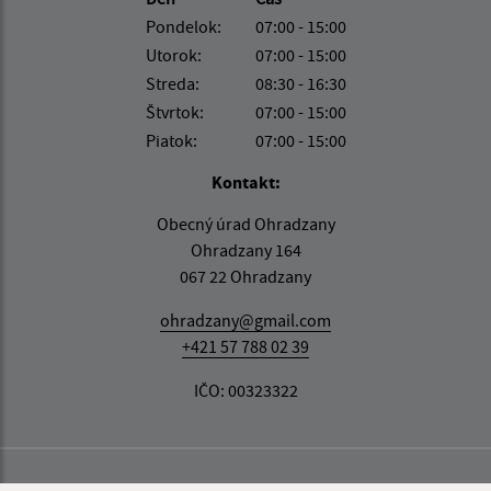
Pondelok:
07:00 - 15:00
Utorok:
07:00 - 15:00
Streda:
08:30 - 16:30
Štvrtok:
07:00 - 15:00
Piatok:
07:00 - 15:00
Kontakt:
Obecný úrad Ohradzany
Ohradzany 164
067 22 Ohradzany
ohradzany@gmail.com
+421 57 788 02 39
IČO: 00323322