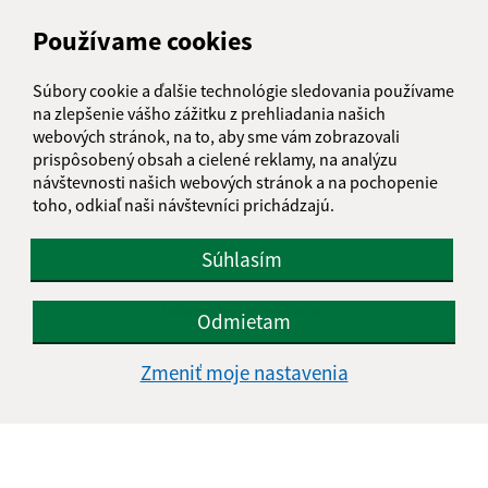
Používame cookies
Súbory cookie a ďalšie technológie sledovania používame
na zlepšenie vášho zážitku z prehliadania našich
webových stránok, na to, aby sme vám zobrazovali
prispôsobený obsah a cielené reklamy, na analýzu
návštevnosti našich webových stránok a na pochopenie
toho, odkiaľ naši návštevníci prichádzajú.
Súhlasím
Informácie o stránke:
Odmietam
Vyhlásenie o prístupnosti
Zmeniť moje nastavenia
Autorské práva
Ochrana osobných údajov
Navigácia:
Vytlačiť aktuálnu stránku