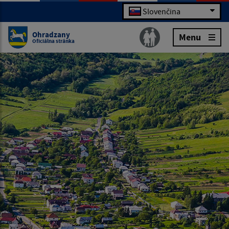
Slovenčina
Ohradzany
Menu
Oficiálna stránka