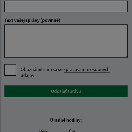
Text vašej správy (povinné)
Oboznámil som sa so
spracúvaním osobných
údajov
Google reCaptcha Response
Odoslať správu
Úradné hodiny:
Deň
Čas