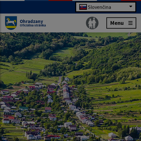
Slovenčina
Ohradzany
Menu
Oficiálna stránka