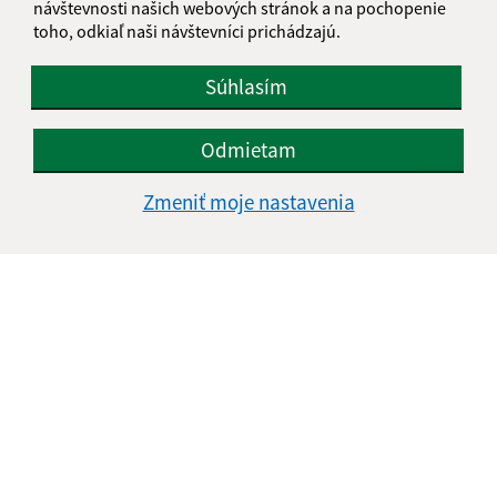
návštevnosti našich webových stránok a na pochopenie
toho, odkiaľ naši návštevníci prichádzajú.
Súhlasím
Odmietam
Zmeniť moje nastavenia
Informácie o stránke:
Vyhlásenie o prístupnosti
Autorské práva
Ochrana osobných údajov
Navigácia:
Vytlačiť aktuálnu stránku
Mapa stránok
Cookies