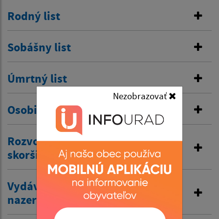
Rodný list
Sobášny list
Úmrtný list
Nezobrazovať
Osobitná matrika
Rozvod manželstva a prijatie
skoršieho priezviska
Vydávanie výpisov z matriky a
nazeranie do matriky