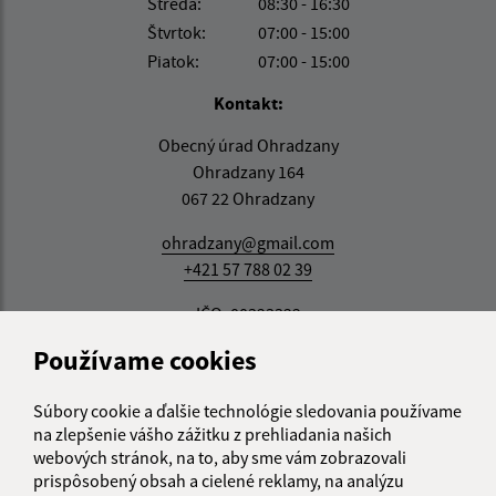
Streda:
08:30 - 16:30
Štvrtok:
07:00 - 15:00
Piatok:
07:00 - 15:00
Kontakt:
Obecný úrad Ohradzany
Ohradzany 164
067 22 Ohradzany
ohradzany@gmail.com
+421 57 788 02 39
IČO: 00323322
Používame cookies
Súbory cookie a ďalšie technológie sledovania používame
na zlepšenie vášho zážitku z prehliadania našich
webových stránok, na to, aby sme vám zobrazovali
prispôsobený obsah a cielené reklamy, na analýzu