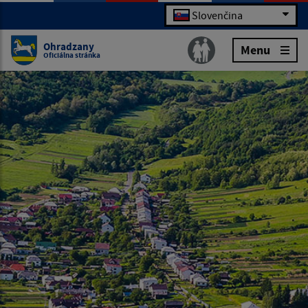
Slovenčina
Ohradzany
Menu
Oficiálna stránka