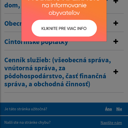
dom, …/
Obecné nájomné byty
Cintorínske poplatky
Cenník služieb: (všeobecná správa,
vnútorná správa, za
pôdohospodárstvo, časť finančná
správa, a obchodná činnosť)
Je táto stránka užitočná?
Áno
Nie
Boli tieto 
Boli 
Našli ste na stránke chybu?
Napíšte nám