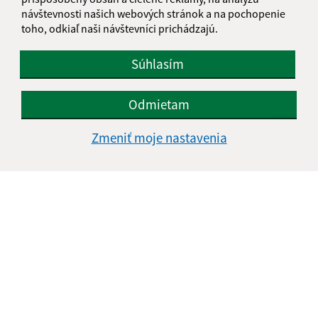
návštevnosti našich webových stránok a na pochopenie
toho, odkiaľ naši návštevníci prichádzajú.
Súhlasím
Odmietam
Zmeniť moje nastavenia
Informácie o stránke:
Vyhlásenie o prístupnosti
Autorské práva
Ochrana osobných údajov
Navigácia:
Vytlačiť aktuálnu stránku
Mapa stránok
Cookies