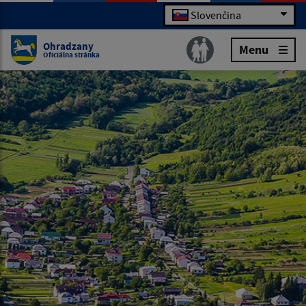
Slovenčina
Ohradzany
Menu
Oficiálna stránka