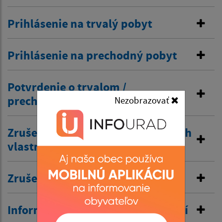
Prihlásenie na trvalý pobyt
Prihlásenie na prechodný pobyt
Potvrdenie o trvalom /
prechodnom pobyte
Nezobrazovať
Zrušenie trvalého pobytu na návrh
vlastníka budovy
Zrušenie prechodného pobytu
Informovanie o pobyte v zahraničí