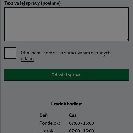
Text vašej správy (povinné)
Oboznámil som sa so
spracúvaním osobných
údajov
Google reCaptcha Response
Odoslať správu
Úradné hodiny:
Deň
Čas
Pondelok:
07:00 - 15:00
Utorok:
07:00 - 15:00