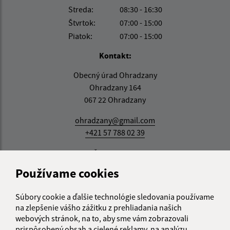
Streda:
08:30 - 16:30
Štvrtok:
07:00 - 15:00
Piatok:
07:00 - 15:00
Kontakt:
Obecný úrad Ohradzany
Ohradzany 164
067 22 Ohradzany
ohradzany@gmail.com
+421 57 788 02 39
IČO: 00323322
Používame cookies
Súbory cookie a ďalšie technológie sledovania používame
na zlepšenie vášho zážitku z prehliadania našich
webových stránok, na to, aby sme vám zobrazovali
prispôsobený obsah a cielené reklamy, na analýzu