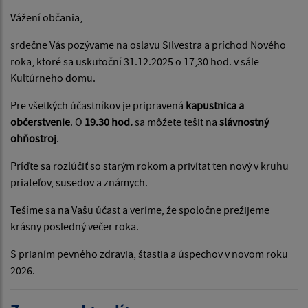
Vážení občania,
srdečne Vás pozývame na oslavu Silvestra a príchod Nového
roka, ktoré sa uskutoční 31.12.2025 o 17,30 hod. v sále
Kultúrneho domu.
Pre všetkých účastníkov je pripravená
kapustnica a
občerstvenie
. O
19.30 hod.
sa môžete tešiť na
slávnostný
ohňostroj
.
Príďte sa rozlúčiť so starým rokom a privítať ten nový v kruhu
priateľov, susedov a známych.
Tešíme sa na Vašu účasť a veríme, že spoločne prežijeme
krásny posledný večer roka.
S prianím pevného zdravia, šťastia a úspechov v novom roku
2026.