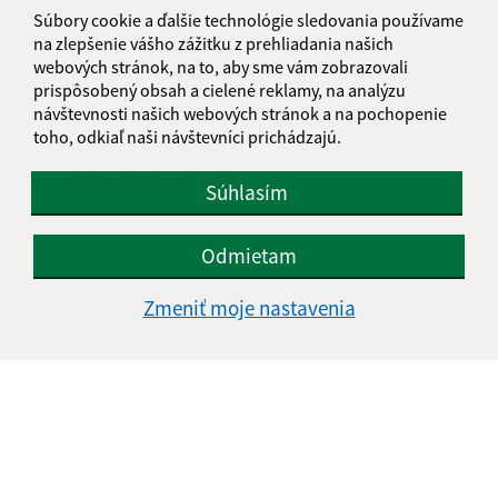
Meno (povinné)
Súbory cookie a ďalšie technológie sledovania používame
na zlepšenie vášho zážitku z prehliadania našich
webových stránok, na to, aby sme vám zobrazovali
prispôsobený obsah a cielené reklamy, na analýzu
E-mailová adresa (povinné)
návštevnosti našich webových stránok a na pochopenie
toho, odkiaľ naši návštevníci prichádzajú.
Text vašej správy (povinné)
Súhlasím
Odmietam
Zmeniť moje nastavenia
Oboznámil som sa so
spracúvaním osobných
údajov
Google reCaptcha Response
Odoslať správu