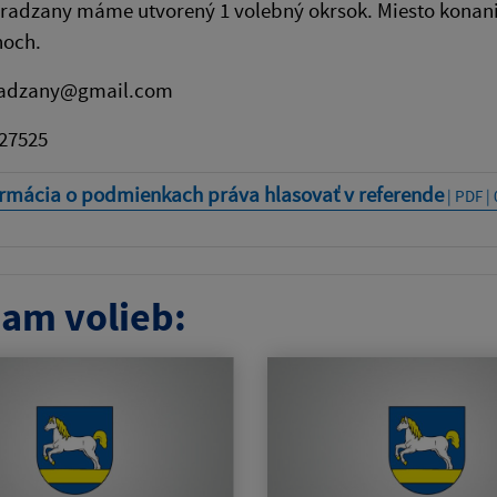
radzany máme utvorený 1 volebný okrsok. Miesto konani
noch.
radzany@gmail.com
727525
ormácia o podmienkach práva hlasovať v referende
| PDF |
am volieb: