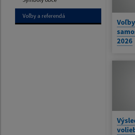
Voľby a referendá
Voľby
samo
2026
Výsl
volie