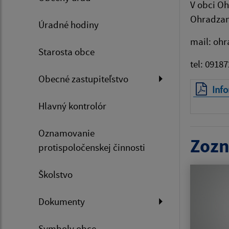
V obci Oh
Ohradza
Úradné hodiny
mail: oh
Starosta obce
tel: 0918
Obecné zastupiteľstvo
Inf
Hlavný kontrolór
Oznamovanie
Zozn
protispoločenskej činnosti
Školstvo
Dokumenty
Symboly obce