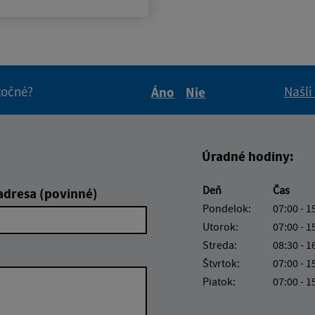
itočné?
Našli
Áno
Nie
Boli tieto informácie pre 
Boli tieto informáci
Úradné hodiny:
Deň
Čas
adresa (povinné)
Pondelok:
07:00 - 1
Utorok:
07:00 - 1
Streda:
08:30 - 1
Štvrtok:
07:00 - 1
Piatok:
07:00 - 1