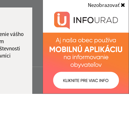
Nezobrazovať
enie vášho
ám
števnosti
vníci