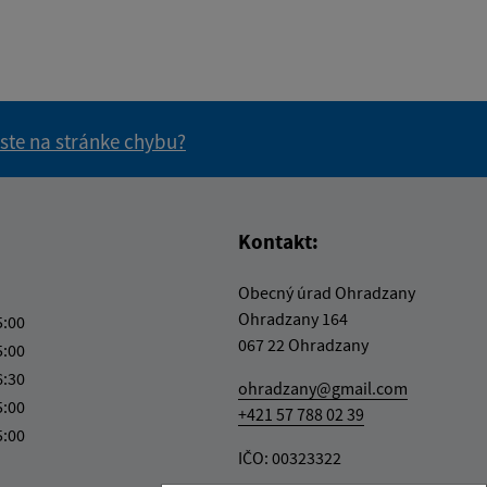
 ste na stránke chybu?
vás užitočné?
e pre vás užitočné?
Kontakt:
Obecný úrad Ohradzany
Ohradzany 164
5:00
067 22 Ohradzany
5:00
6:30
ohradzany@gmail.com
5:00
+421 57 788 02 39
5:00
IČO: 00323322