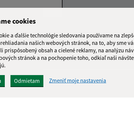
ame cookies
Google reCaptcha Response
Odoslať
ch
okie a ďalšie technológie sledovania používame na zlepš
správu
 prehliadania našich webových stránok, na to, aby sme v
li prispôsobený obsah a cielené reklamy, na analýzu náv
bových stránok a na pochopenie toho, odkiaľ naši návšte
jú.
Zmeniť moje nastavenia
m
Odmietam