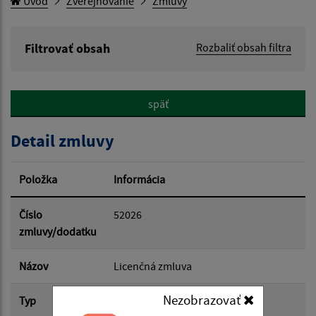
Úvod
Zverejňovanie
Zmluvy
Filtrovať obsah
Rozbaliť obsah filtra
Hľadaný výraz:
späť
Hľadať v:
Detail zmluvy
Typ dátumu:
Položka
Informácia
Dátum od:
Číslo
52026
zmluvy/dodatku
Dátum do:
Názov
Licenčná zmluva
Nezobrazovať
Typ
Hlavná zmluva
Suma od: