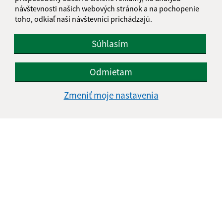
návštevnosti našich webových stránok a na pochopenie
toho, odkiaľ naši návštevníci prichádzajú.
Súhlasím
Odmietam
Zmeniť moje nastavenia
Informácie o stránke:
Vyhlásenie o prístupnosti
Autorské práva
Ochrana osobných údajov