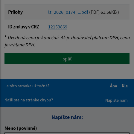
Prílohy
lz_2026_0174_1.pdf
(PDF, 61.56KB )
ID zmluvy v CRZ
12153869
*
Uvedená cena je konečná. Ak je dodávateľ platcom DPH, cena
je vrátane DPH.
späť
Je táto stránka užitočná?
Áno
Nie
Boli tieto 
Boli 
Našli ste na stránke chybu?
Napíšte nám
Napíšte nám:
Meno (povinné)