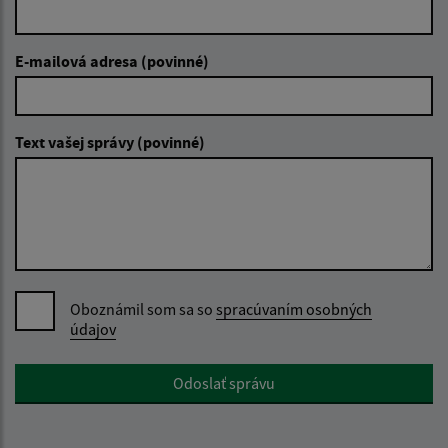
E-mailová adresa (povinné)
Text vašej správy (povinné)
Oboznámil som sa so
spracúvaním osobných
údajov
Google reCaptcha Response
Odoslať správu