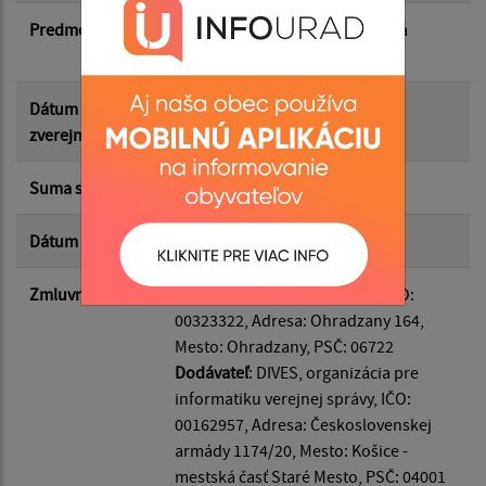
Predmet
Licencia a štandardná technická
podpora
Suma do:
Dátum
24.03.2026
zverejnenia
Typ:
Suma s DPH*
1 500.00 €
Dátum uzavretia
10.03.2026
Filtrovať
Reset
Zmluvná strana
Odberateľ
: Obec Ohradzany, IČO:
00323322, Adresa: Ohradzany 164,
Mesto: Ohradzany, PSČ: 06722
Dodávateľ
: DIVES, organizácia pre
informatiku verejnej správy, IČO:
00162957, Adresa: Československej
armády 1174/20, Mesto: Košice -
mestská časť Staré Mesto, PSČ: 04001