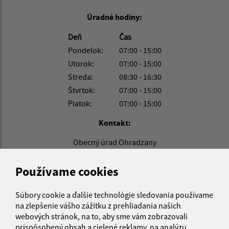
Úradné hodiny:
Deň
Čas
Pondelok:
07:00 - 15:00
Utorok:
07:00 - 15:00
Streda:
08:30 - 16:30
Štvrtok:
07:00 - 15:00
Piatok:
07:00 - 15:00
Kontakt:
Obecný úrad Ohradzany
Ohradzany 164
067 22 Ohradzany
Používame cookies
ohradzany@gmail.com
Súbory cookie a ďalšie technológie sledovania používame
+421 57 788 02 39
na zlepšenie vášho zážitku z prehliadania našich
webových stránok, na to, aby sme vám zobrazovali
IČO: 00323322
prispôsobený obsah a cielené reklamy, na analýzu