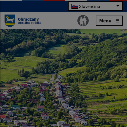
Slovenčina
Ohradzany
Menu
Oficiálna stránka