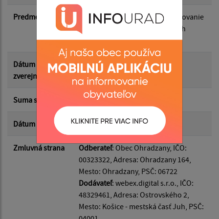
Suma od:
Predmet
Vytvorenie webstránky a poskytovanie
doménových a webhostingových
Suma do:
služieb
Dátum
04.03.2026
Typ:
zverejnenia
Suma s DPH*
615.00 €
Filtrovať
Reset
Dátum uzavretia
04.03.2026
Zmluvná strana
Odberateľ
: Obec Ohradzany, IČO:
00323322, Adresa: Ohradzany 164,
Mesto: Ohradzany, PSČ: 06722
Dodávateľ
: webex.digital s.r.o., IČO:
48329461, Adresa: Ostrovského 2,
Mesto: Košice - mestská časť Juh, PSČ:
04001