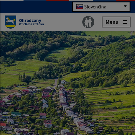
Slovenčina
Ohradzany
Menu
Oficiálna stránka