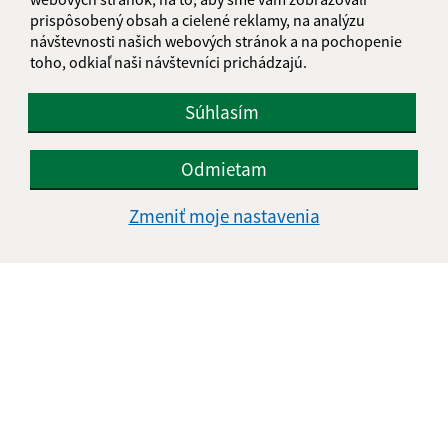
IČO: 00323322
prispôsobený obsah a cielené reklamy, na analýzu
návštevnosti našich webových stránok a na pochopenie
toho, odkiaľ naši návštevníci prichádzajú.
Súhlasím
Odmietam
Zmeniť moje nastavenia
Informácie o stránke:
Vyhlásenie o prístupnosti