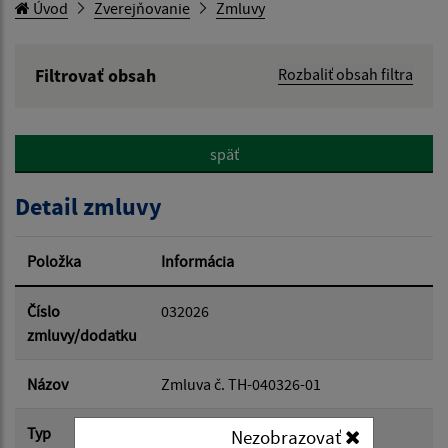
Úvod
Zverejňovanie
Zmluvy
Filtrovať obsah
Rozbaliť obsah filtra
Hľadaný výraz:
späť
Hľadať v:
Detail zmluvy
Typ dátumu:
Položka
Informácia
Dátum od:
Číslo
032026
zmluvy/dodatku
Dátum do:
Názov
Zmluva č. TH-040326-01
Typ
Hlavná zmluva
Nezobrazovať