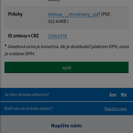
Prílohy
zmluva_-_ohradzany_.pdf
(PDF,
322.65KB )
ID zmluvy v CRZ
12061678
*
Uvedená cena je konečná. Ak je dodávateľ platcom DPH, cena
je vrátane DPH.
späť
Je táto stránka užitočná?
Áno
Nie
Boli tieto 
Boli 
Našli ste na stránke chybu?
Napíšte nám
Napíšte nám: