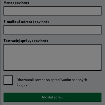
Meno (povinné)
E-mailová adresa (povinné)
Text vašej správy (povinné)
Oboznámil som sa so
spracúvaním osobných
údajov
Google reCaptcha Response
Odoslať správu