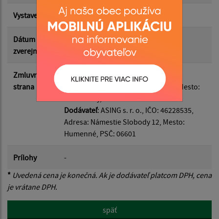
Suma do:
Vystavená
15.05.2025
Dátum
28.05.2025
zverejnenia
Filtrovať
Reset
Zmluvná
Odberateľ
: Obec Ohradzany, IČO:
strana
00323322, Adresa: Ohradzany 164, Mesto:
Ohradzany, PSČ: 06722
Dodávateľ
: ASING s. r. o., IČO: 46228535,
Adresa: Námestie Slobody 12, Mesto:
Humenné, PSČ: 06601
Prílohy
-
*
Uvedená cena je konečná. Ak je dodávateľ platcom DPH, cena
je vrátane DPH.
späť