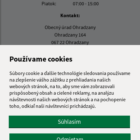
Piatok:
07:00 - 15:00
Kontakt:
Obecný úrad Ohradzany
Ohradzany 164
067 22 Ohradzany
ohradzany@gmail.com
Používame cookies
+421 57 788 02 39
Súbory cookie a ďalšie technológie sledovania používame
IČO: 00323322
na zlepšenie vášho zážitku z prehliadania našich
webových stránok, na to, aby sme vám zobrazovali
prispôsobený obsah a cielené reklamy, na analýzu
návštevnosti našich webových stránok a na pochopenie
toho, odkiaľ naši návštevníci prichádzajú.
Súhlasím
Odmietam