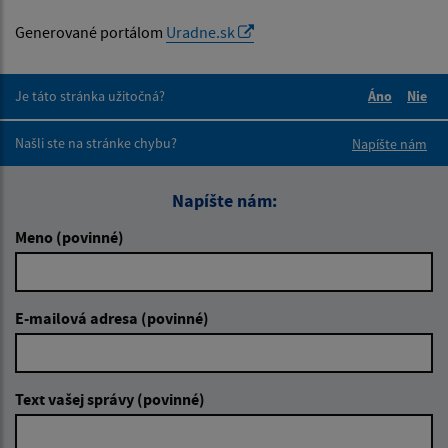
Generované portálom
Uradne.sk
Je táto stránka užitočná?
Áno
Nie
Boli tieto 
Boli 
Našli ste na stránke chybu?
Napíšte nám
Napíšte nám:
Meno (povinné)
E-mailová adresa (povinné)
Text vašej správy (povinné)