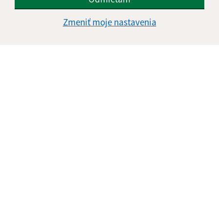
Zmeniť moje nastavenia
Informácie o stránke:
Vyhlásenie o prístupnosti
Autorské práva
Ochrana osobných údajov
Navigácia:
Vytlačiť aktuálnu stránku
Mapa stránok
Cookies
Rýchle odkazy: