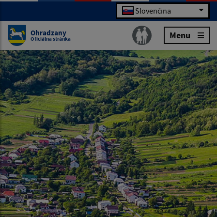
Slovenčina
Ohradzany
Menu
Oficiálna stránka