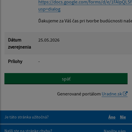
https://docs.google.com/forms/d/e/1FAIpQ
usp=dialog
Ďakujeme za Váš čas pri tvorbe budúcnosti naše
Dátum
25.05.2026
zverejnenia
Prílohy
-
späť
Generované portálom
Uradne.sk
Je táto stránka užitočná?
Áno
Nie
Boli tieto 
Boli 
Našli ste na stránke chybu?
Napíšte nám