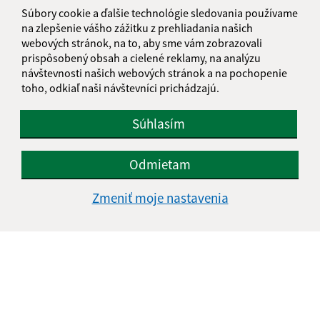
Súbory cookie a ďalšie technológie sledovania používame
ohradzany@gmail.com
na zlepšenie vášho zážitku z prehliadania našich
+421 57 788 02 39
webových stránok, na to, aby sme vám zobrazovali
prispôsobený obsah a cielené reklamy, na analýzu
IČO: 00323322
návštevnosti našich webových stránok a na pochopenie
toho, odkiaľ naši návštevníci prichádzajú.
Súhlasím
Odmietam
Zmeniť moje nastavenia