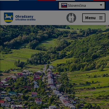
Slovenčina
Ohradzany
Menu
Oficiálna stránka