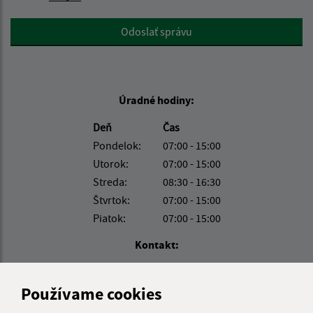
Google reCaptcha Response
Odoslať správu
Úradné hodiny:
Deň
Čas
Pondelok:
07:00 - 15:00
Utorok:
07:00 - 15:00
Streda:
08:30 - 16:30
Štvrtok:
07:00 - 15:00
Piatok:
07:00 - 15:00
Kontakt:
Obecný úrad Ohradzany
Ohradzany 164
Používame cookies
067 22 Ohradzany