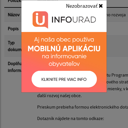
Položka
Informácia
Nezobrazovať
Dátum zverejnenia do:
Názov
Program hospodárskeho a sociálneho rozvoja
Popis
Filtrovať
Reset
Typ
Rôzne
dokumentu
Doplňujúce
Vážení občania,
informácie
pripravujeme aktualizáciu dokumentu Program
2026-2030. V súvislosti s prípravou nového st
Preto realizujeme Prieskum verejnej mienky, v k
ďalší rozvoj našej obce.
Prieskum prebieha formou elektronického dot
Dotazník nájdete na tomto odkaze: