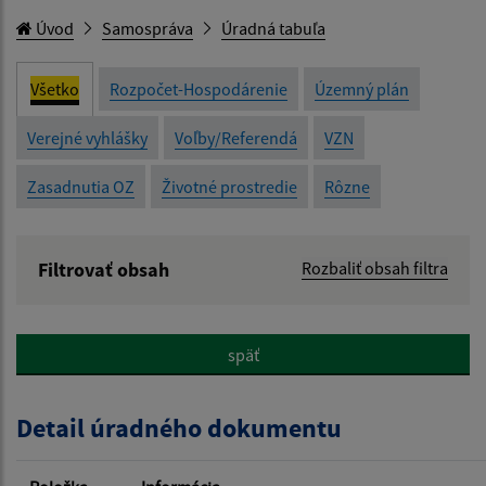
Úvod
Samospráva
Úradná tabuľa
Všetko
Rozpočet-Hospodárenie
Územný plán
Verejné vyhlášky
Voľby/Referendá
VZN
Zasadnutia OZ
Životné prostredie
Rôzne
Filtrovať obsah
Rozbaliť obsah filtra
Názov:
späť
Popis:
Detail úradného dokumentu
Dátum zverejnenia od: