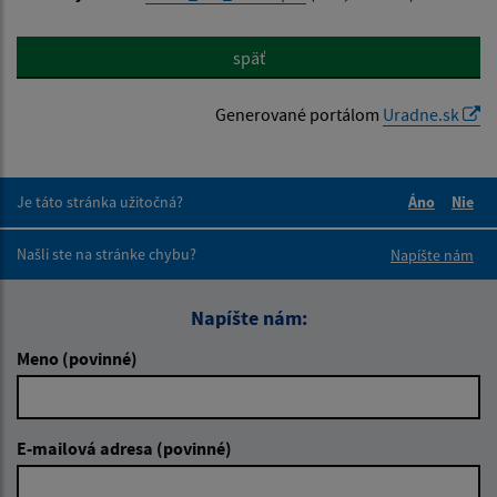
späť
Generované portálom
Uradne.sk
Je táto stránka užitočná?
Áno
Nie
Boli tieto 
Boli 
Našli ste na stránke chybu?
Napíšte nám
Napíšte nám:
Meno (povinné)
E-mailová adresa (povinné)