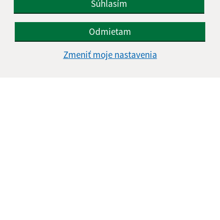
Súhlasím
Odmietam
Zmeniť moje nastavenia
Informácie o stránke:
Vyhlásenie o prístupnosti
Autorské práva
Ochrana osobných údajov
Navigácia:
Vytlačiť aktuálnu stránku
Mapa stránok