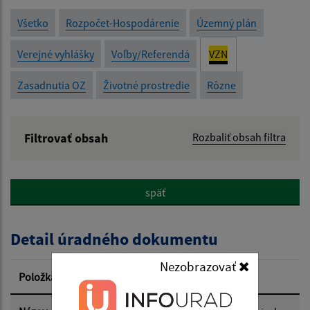
Všetko
Rozpočet-Hospodárenie
Územný plán
Verejné vyhlášky
Voľby/Referendá
VZN
Zasadnutia OZ
Životné prostredie
Rôzne
Filtrovať obsah
Rozbaliť obsah filtra
Názov:
späť
Popis:
Detail úradného dokumentu
Dátum zverejnenia od:
Nezobrazovať
Položka
Informácia
Dátum zverejnenia do: