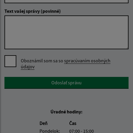
Text vašej správy (povinné)
Oboznámil som sa so
spracúvaním osobných
údajov
Google reCaptcha Response
Odoslať správu
Úradné hodiny:
Deň
Čas
Pondelok:
07:00 - 15:00