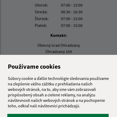
Utorok:
07:00 - 15:00
Streda:
08:30 - 16:30
Štvrtok:
07:00 - 15:00
Piatok:
07:00 - 15:00
Kontakt:
Obecný úrad Ohradzany
Ohradzany 164
067 22 Ohradzany
Používame cookies
ohradzany@gmail.com
+421 57 788 02 39
Súbory cookie a ďalšie technológie sledovania používame
na zlepšenie vášho zážitku z prehliadania našich
IČO: 00323322
webových stránok, na to, aby sme vám zobrazovali
prispôsobený obsah a cielené reklamy, na analýzu
návštevnosti našich webových stránok a na pochopenie
toho, odkiaľ naši návštevníci prichádzajú.