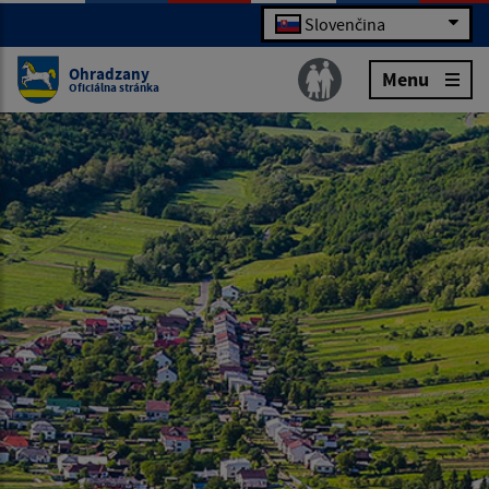
Slovenčina
Ohradzany
Menu
Oficiálna stránka